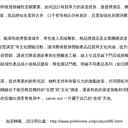
間和推貨積極性至關重要。如何設計有競爭力的渠道政策，激發煙酒店、
市場，其品牌知名度與古井、口子窖等相比仍有差距，且需加強在具體消
肥、蕪湖等經濟發達城市，率先進入高端餐飲、精品煙酒店及企業團購渠
智慧講堂”等文化體驗活動，讓消費者親身體驗產品品質與文化內涵，提升
容營銷，講述沱牌老酒故事與生態釀造工藝，線上引流至線下門店或授權
的區域性產品或小規格品鑒裝，降低嘗試門檻。明確不同產品系列（如沱
關系，提供專業的銷售培訓、物料支持和有吸引力的激勵政策，共同開拓
關鍵在于能否將其獨特的“生態”與“文化”價值，通過有效的渠道策略和
白酒零售格局中， carve out 一片屬于自己的“舍得”天地。
如若轉載，請注明出處：http://www.pinkhome.cn/product/86.html