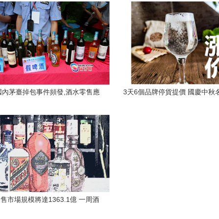
國內茅臺掉包事件頻發,酒水零售應
3天6個品牌停貨提價 國慶中秋
該如何保障品質
漲，白酒零售或迎新高
售市場規模將達1363.1億 一周酒
重大新聞透視白酒零售新趨勢