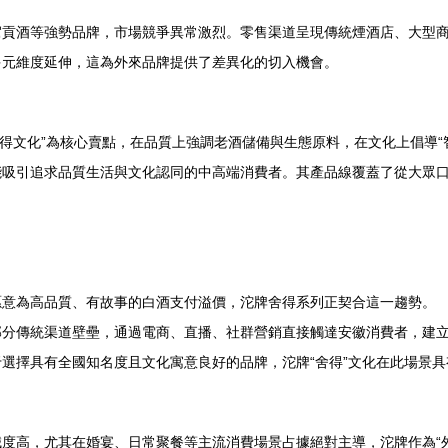
駕貢酒等強勢品牌，市場競爭異常激烈。零售渠道呈現傳統煙酒店、大型
多元維度延伸，這為外來品牌提供了差異化的切入機會。
“舍得文化”為核心賣點，在品質上強調老酒儲備與生態原料，在文化上倡導
能吸引追求品質生活與文化認同的中高端消費者。其產品線覆蓋了從大眾
愿意為高品質、有故事的白酒支付溢價，沱牌舍得系列正契合這一趨勢。
部分傳統渠道壁壘，通過電商、直播、社群營銷直接觸達安徽消費者，建
選擇具有全國知名度且文化寓意良好的品牌，沱牌“舍得”文化在此場景具
度高，尤其在婚宴、日常聚餐等主流消費場景占據絕對主導，沱牌作為“