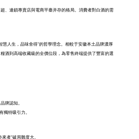
商超、連鎖專賣店與電商平臺并存的格局。消費者對白酒的需
“智慧人生，品味舍得”的哲學理念。相較于安徽本土品牌濃厚
口糧酒到高端收藏級的全價位段，為零售終端提供了豐富的選
立品牌認知。
有獨特吸引力。
外來者”破局難度大。