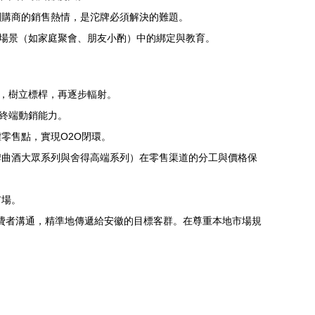
團購商的銷售熱情，是沱牌必須解決的難題。
費場景（如家庭聚會、朋友小酌）中的綁定與教育。
道，樹立標桿，再逐步輻射。
終端動銷能力。
零售點，實現O2O閉環。
牌曲酒大眾系列與舍得高端系列）在零售渠道的分工與價格保
市場。
消費者溝通，精準地傳遞給安徽的目標客群。在尊重本地市場規