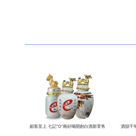
顧客至上 七記“O”兩好喝開創白酒新零售
酒韻千
時代
酒