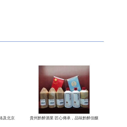
格及北京
貴州黔醉酒業 匠心傳承，品味黔醉佳釀
一覽