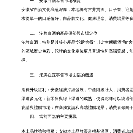
一、 安徽白酒零售市場概覽
安徽省白酒文化底蘊深厚，本地擁有古井貢酒、口子窖、迎
求從單一的口感偏好，向品牌文化、健康理念、消費場景等
二、 沱牌白酒的產品優勢與市場定位
沱牌白酒，特別是其核心產品“沱牌舍得”，以“生態釀酒”和
的區域歷史色彩，沱牌的文化定位更具普適性和高端質感，
擇。
三、 沱牌在皖零售市場面臨的機遇
消費升級紅利：安徽經濟持續發展，中產階級壯大，消費者
渠道多元化：新零售與線上渠道的成熟，使得沱牌可以繞過
宴請與禮贈市場：在商務宴請和高端禮贈場景，消費者傾向于
四、 當前面臨的主要挑戰
本土品牌強勢擠壓：安徽本土品牌渠道根基深厚，消費者忠誠