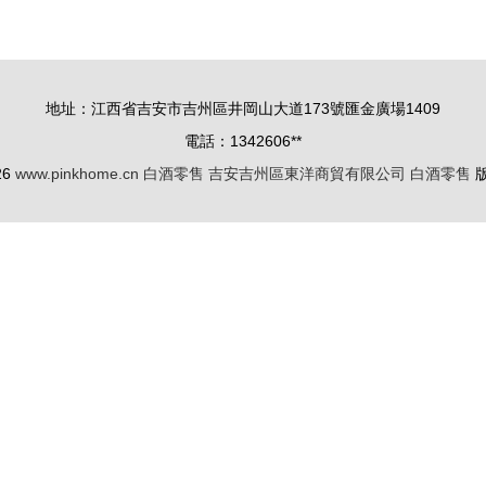
地址：江西省吉安市吉州區井岡山大道173號匯金廣場1409
電話：1342606**
26
www.pinkhome.cn
白酒零售
吉安吉州區東洋商貿有限公司
白酒零售