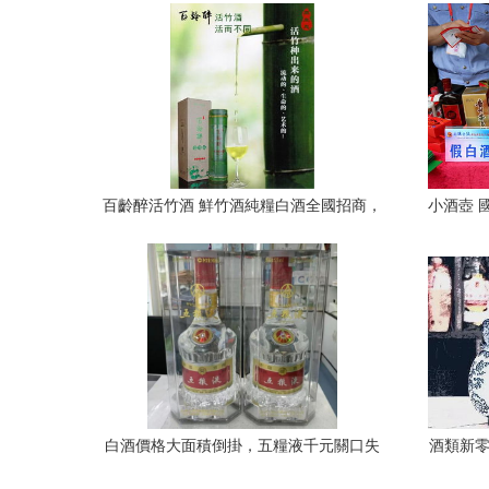
百齡醉活竹酒 鮮竹酒純糧白酒全國招商，
小酒壺 
貴州代理共創財富新篇章
白酒價格大面積倒掛，五糧液千元關口失
酒類新零
守的行業之困
圈