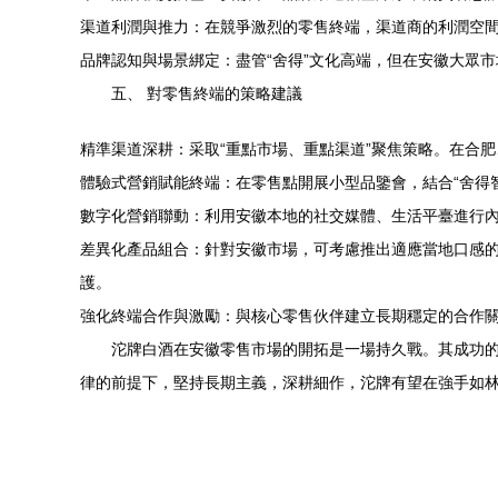
渠道利潤與推力：在競爭激烈的零售終端，渠道商的利潤空
品牌認知與場景綁定：盡管“舍得”文化高端，但在安徽大眾
五、 對零售終端的策略建議
精準渠道深耕：采取“重點市場、重點渠道”聚焦策略。在合
體驗式營銷賦能終端：在零售點開展小型品鑒會，結合“舍得
數字化營銷聯動：利用安徽本地的社交媒體、生活平臺進行內
差異化產品組合：針對安徽市場，可考慮推出適應當地口感
護。
強化終端合作與激勵：與核心零售伙伴建立長期穩定的合作
沱牌白酒在安徽零售市場的開拓是一場持久戰。其成功的
律的前提下，堅持長期主義，深耕細作，沱牌有望在強手如林的安徽