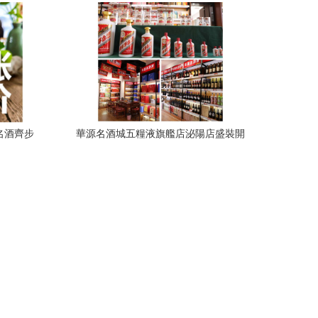
名酒齊步
華源名酒城五糧液旗艦店泌陽店盛裝開
峰
業，耀世啟航引領白酒零售新潮流